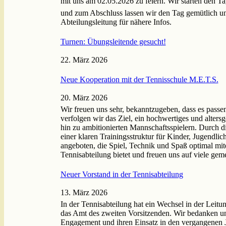
mit uns am 02.05.2026 zu feiern. Wir starten den Tag
und zum Abschluss lassen wir den Tag gemütlich un
Abteilungsleitung für nähere Infos.
Turnen: Übungsleitende gesucht!
22. März 2026
Neue Kooperation mit der Tennisschule M.E.T.S.
20. März 2026
Wir freuen uns sehr, bekanntzugeben, dass es pass
verfolgen wir das Ziel, ein hochwertiges und alters
hin zu ambitionierten Mannschaftsspielern. Durch d
einer klaren Trainingsstruktur für Kinder, Jugen
angeboten, die Spiel, Technik und Spaß optimal mit
Tennisabteilung bietet und freuen uns auf viele gem
Neuer Vorstand in der Tennisabteilung
13. März 2026
In der Tennisabteilung hat ein Wechsel in der Lei
das Amt des zweiten Vorsitzenden. Wir bedanken uns
Engagement und ihren Einsatz in den vergangenen Ja