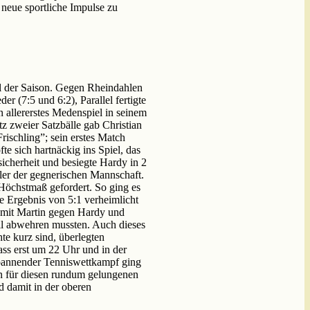
neue sportliche Impulse zu
l der Saison. Gegen Rheindahlen
r (7:5 und 6:2), Parallel fertigte
n allererstes Medenspiel in seinem
z zweier Satzbälle gab Christian
rischling”; sein erstes Match
e sich hartnäckig ins Spiel, das
icherheit und besiegte Hardy in 2
eler der gegnerischen Mannschaft.
Höchstmaß gefordert. So ging es
e Ergebnis von 5:1 verheimlicht
 mit Martin gegen Hardy und
all abwehren mussten. Auch dieses
te kurz sind, überlegten
ss erst um 22 Uhr und in der
 spannender Tenniswettkampf ging
len für diesen rundum gelungenen
 damit in der oberen