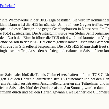
Probelauf
ihre Wettbewerbe in der BKB Liga bestritten. Sie wird im kommenden 
lden. Dann wird die H55 im nächsten Jahr auf neue Gegner treffen, we
spiel in dieser Altersgruppe gegen Grimlinghausen in Neuss statt. Im F
 Foto) ausgetragen. Die Austragung wurde von Stefan Senff organisie
rden. Nach den Einzeln führte die TGS mit 4 zu 2 und konnte den Vor
mmende Saison in der BKC. Bei einem gemeinsamen Essen und Bierchen
el in 2025 in Stürzelberg besprochen. Die TGS H55 Mannschaft freut s
nghausen treffen, da sie den Aufstieg in der aktuellen Saison feiern ko
m Saisonabschluß die Tennis Clubmeisterschaften auf dem TGS Geländ
en. Bei den Herren qualifizierten sich 16 Teilnehmer und bei den Da
e am Samstag ausgetragen. Anschließend feierten alle Teilnehmer und i
eichen Saisonabschluß der Outdoorsaison. Am Sonntag wurden dann die 
offmann durch und bei den Herren gewann Uwe Bannert die Clubmeister