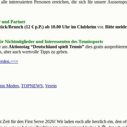
e interessierten Personen erreichen, die sich für unsere Aussenspor
r und Partner
ück/Brunch (12 € p.P.)
ab 10.00 Uhr im Clubheim
vor.
Bitte melde
ür Nichtmitglieder und Interessenten des Tennissports
hr am
Aktionstag “Deutschland spielt Tennis”
dies gratis ausprobiere
n, aber auch wertvolle Tipps zu geben.
werden.<<<
nis Meden
,
TOPNEWS
,
Verein
st Zeit für den First Serve 2026! Wir laden euch alle herzlich ein, den 