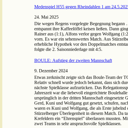
Medenspiel H55 gegen Rheindahlen 1 am 24.5.202
24. Mai 2025
Die wegen Regens vorgelegte Begegnung begann …
entspannt ihre Kaffeelöffel keisen ließen. Dann gi
Rainer aus (1:1), Alfons verlor gegen Wolfgang (1
vorn. Es war ein sehenswertes Match. Aus Stürzelb
erhebliche Hypothek vor den Doppelmatches entstan
folgte die 2. Saisonniederlage mit 4:5.
BOULE: Aufstieg der zweiten Mannschaft
9. Dezember 2024
Etwas zerknischt zeigte sich das Boule-Team der T
Relativ schnell wurde jedoch bekannt, dass sich dur
nächste Spielklasse aufzurücken. Das Relegationssp
Jahreszeit war die liebevoll eingerichtete Boulehall
ursprünglich in der dritten Mannschaft eingesetzte 
Gerd, Kuni und Wolfgang gut gesetzt, schufen, na
waren es Kuni und Wolfgang, die als Erste jubelnd 
Stürzelberger Überlegenheit in diesem Match. Da ta
Krefeldern ein “Ehrenspiel” überlassen mussten. Mit
zwei Teams in sehr anspruchsvolle Spielklassen.