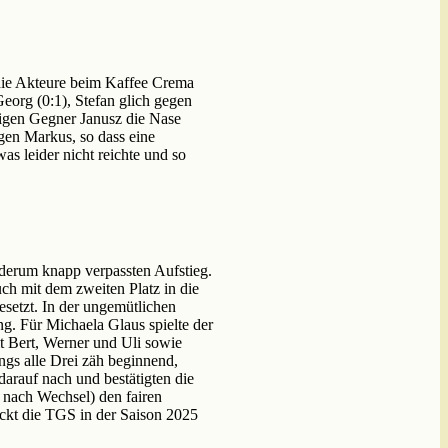
ie Akteure beim Kaffee Crema
eorg (0:1), Stefan glich gegen
tigen Gegner Janusz die Nase
gen Markus, so dass eine
s leider nicht reichte und so
derum knapp verpassten Aufstieg.
ch mit dem zweiten Platz in die
setzt. In der ungemütlichen
ng. Für Michaela Glaus spielte der
it Bert, Werner und Uli sowie
gs alle Drei zäh beginnend,
arauf nach und bestätigten die
 nach Wechsel) den fairen
ickt die TGS in der Saison 2025