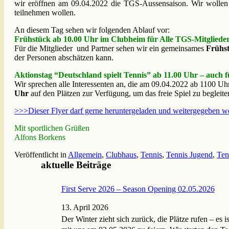
wir eröffnen am 09.04.2022 die TGS-Aussensaison. Wir wollen all
teilnehmen wollen.
An diesem Tag sehen wir folgenden Ablauf vor:
Frühstück ab 10.00 Uhr im Clubheim für Alle TGS-Mitgliede
Für die Mitglieder und Partner sehen wir ein gemeinsames
Frühst
der Personen abschätzen kann.
Aktionstag “Deutschland spielt Tennis” ab 11.00 Uhr – auch f
Wir sprechen alle Interessenten an, die am 09.04.2022 ab 1100 U
Uhr
auf den Plätzen zur Verfügung, um das freie Spiel zu begleite
>>>Dieser Flyer darf gerne heruntergeladen und weitergegeben 
Mit sportlichen Grüßen
Alfons Borkens
Veröffentlicht in
Allgemein
,
Clubhaus
,
Tennis
,
Tennis Jugend
,
Ten
aktuelle Beiträge
First Serve 2026 – Season Opening 02.05.2026
13. April 2026
Der Winter zieht sich zurück, die Plätze rufen – es i