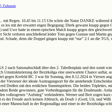
5 Zuhause
 mit Regen. 10.45 bis 11.15 Uhr schrie die Natur DANKE während d
ng es los mit der erwartet engen Begegung: Dierk gewann knapp gegen G
:2) und Uwe hatte in einem epischen Match knapp gegen den gleichwer
er Sicht verloren anschließend leider Tom gegen Gunnar und Martin ge
d. Schade, denn die Doppel gingen knapp mit “nur” 2:1 an die TGS, wa
GS 2 nach Saisonabschluß über den 2. Tabellenplatz und den somit wie
ch Umstrukturierung der Bezirksliga eine unerwartete Chance auftat, au
iel gegen Krefeld BC 3 war für Sonntag, den 8.12.2024 in Viersen ange
e der Viersener der ideale Austragungsort für die anstehende Entscheidu
Gerd Dreßen mit den restlichen Stammspielern. Die beiden Triplettes, m
chdem Beide gewonnen, gute Vorbedingungen für die Doubrunde. Anfan
den vollzogenen “Aufstieg” verkündeten. Werner und Bert zogen kurz d
t es der Freude auch keinen Abbruch, als Doub 1 (Gerd, Uli, und Willi
 einer Mannschaft in der Regionalliga und einer in der Bezirksliga sch