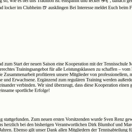
 so, wie es bei uns Tradition ist: entspannt und lecker ☕🥐, danach geh
d locker im Clubheim 🍺 ausklingen Bei Interesse meldet Euch beim 
end zum Start der neuen Saison eine Kooperation mit der Tennisschule
gerechtes Trainingsangebot für alle Leistungsklassen zu schaffen – vo
ie Zusammenarbeit profitieren unsere Mitglieder von professionellem,
dliche und Erwachsene. Ergänzend zum regulären Training werden auße
einander verbinden. Wir sind überzeugt, dass diese Kooperation einen
einsame sportliche Erfolge!
tung stattgefunden. Zum neuen ersten Vorsitzenden wurde Sven Renz ge
 herzlich bei den bisherigen Verantwortlichen Dirk Blumhof und Marcel
hren. Ebenso gilt unser Dank allen Mitgliedern der Tennisabteilung f