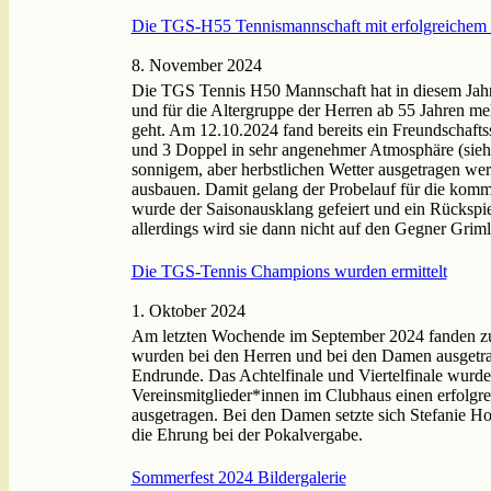
Die TGS-H55 Tennismannschaft mit erfolgreichem 
8. November 2024
Die TGS Tennis H50 Mannschaft hat in diesem Jahr 
und für die Altergruppe der Herren ab 55 Jahren me
geht. Am 12.10.2024 fand bereits ein Freundschafts
und 3 Doppel in sehr angenehmer Atmosphäre (siehe
sonnigem, aber herbstlichen Wetter ausgetragen we
ausbauen. Damit gelang der Probelauf für die ko
wurde der Saisonausklang gefeiert und ein Rückspi
allerdings wird sie dann nicht auf den Gegner Grimli
Die TGS-Tennis Champions wurden ermittelt
1. Oktober 2024
Am letzten Wochende im September 2024 fanden zu
wurden bei den Herren und bei den Damen ausgetrag
Endrunde. Das Achtelfinale und Viertelfinale wurd
Vereinsmitglieder*innen im Clubhaus einen erfolgr
ausgetragen. Bei den Damen setzte sich Stefanie H
die Ehrung bei der Pokalvergabe.
Sommerfest 2024 Bildergalerie