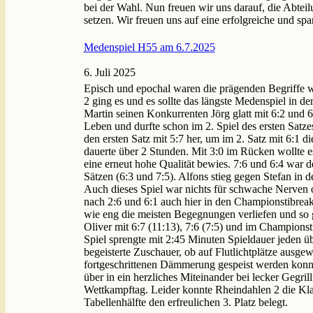
bei der Wahl. Nun freuen wir uns darauf, die Abte
setzen. Wir freuen uns auf eine erfolgreiche und sp
Medenspiel H55 am 6.7.2025
6. Juli 2025
Episch und epochal waren die prägenden Begriffe w
2 ging es und es sollte das längste Medenspiel in de
Martin seinen Konkurrenten Jörg glatt mit 6:2 und 6:
Leben und durfte schon im 2. Spiel des ersten Satze
den ersten Satz mit 5:7 her, um im 2. Satz mit 6:1 
dauerte über 2 Stunden. Mit 3:0 im Rücken wollte e
eine erneut hohe Qualität bewies. 7:6 und 6:4 war d
Sätzen (6:3 und 7:5). Alfons stieg gegen Stefan in 
Auch dieses Spiel war nichts für schwache Nerven 
nach 2:6 und 6:1 auch hier in den Championstibreak
wie eng die meisten Begegnungen verliefen und so 
Oliver mit 6:7 (11:13), 7:6 (7:5) und im Champions
Spiel sprengte mit 2:45 Minuten Spieldauer jeden ü
begeisterte Zuschauer, ob auf Flutlichtplätze ausg
fortgeschrittenen Dämmerung gespeist werden konnte
über in ein herzliches Miteinander bei lecker Gegri
Wettkampftag. Leider konnte Rheindahlen 2 die Kla
Tabellenhälfte den erfreulichen 3. Platz belegt.