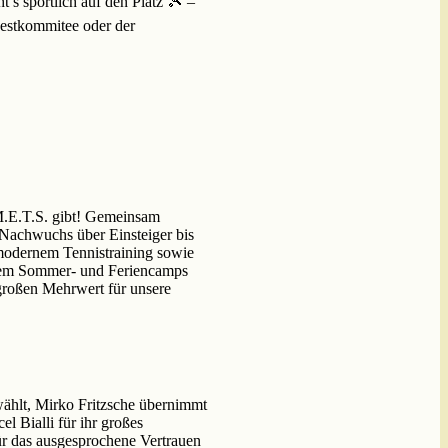
t’s sportlich auf den Platz 🎾 –
Festkommitee oder der
 M.E.T.S. gibt! Gemeinsam
m Nachwuchs über Einsteiger bis
 modernem Tennistraining sowie
rdem Sommer- und Feriencamps
 großen Mehrwert für unsere
wählt, Mirko Fritzsche übernimmt
 Bialli für ihr großes
ür das ausgesprochene Vertrauen