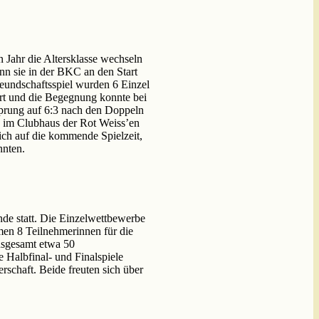
Jahr die Altersklasse wechseln
nn sie in der BKC an den Start
reundschaftsspiel wurden 6 Einzel
rt und die Begegnung konnte bei
sprung auf 6:3 nach den Doppeln
 im Clubhaus der Rot Weiss’en
ich auf die kommende Spielzeit,
nnten.
e statt. Die Einzelwettbewerbe
men 8 Teilnehmerinnen für die
nsgesamt etwa 50
Halbfinal- und Finalspiele
schaft. Beide freuten sich über