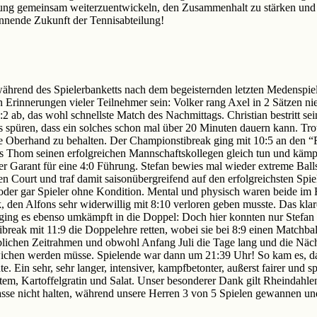
ilung gemeinsam weiterzuentwickeln, den Zusammenhalt zu stärken und 
annende Zukunft der Tennisabteilung!
ährend des Spielerbanketts nach dem begeisternden letzten Medenspie
n Erinnerungen vieler Teilnehmer sein: Volker rang Axel in 2 Sätzen niede
2 ab, das wohl schnellste Match des Nachmittags. Christian bestritt sei
s spüren, dass ein solches schon mal über 20 Minuten dauern kann. Trot
die Oberhand zu behalten. Der Championstibreak ging mit 10:5 an den “F
s Thom seinen erfolgreichen Mannschaftskollegen gleich tun und kämpft
er Garant für eine 4:0 Führung. Stefan bewies mal wieder extreme Balls
den Court und traf damit saisonübergreifend auf den erfolgreichsten Spi
oder gar Spieler ohne Kondition. Mental und physisch waren beide im 
, den Alfons sehr widerwillig mit 8:10 verloren geben musste. Das klar
ging es ebenso umkämpft in die Doppel: Doch hier konnten nur Stefan
tibreak mit 11:9 die Doppelehre retten, wobei sie bei 8:9 einen Matchb
blichen Zeitrahmen und obwohl Anfang Juli die Tage lang und die Näch
ewichen werden müsse. Spielende war dann um 21:39 Uhr! So kam es, da
. Ein sehr, sehr langer, intensiver, kampfbetonter, außerst fairer und
lltem, Kartoffelgratin und Salat. Unser besonderer Dank gilt Rheindah
sse nicht halten, während unsere Herren 3 von 5 Spielen gewannen und