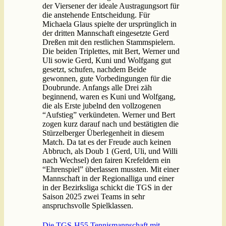
der Viersener der ideale Austragungsort für
die anstehende Entscheidung. Für
Michaela Glaus spielte der ursprünglich in
der dritten Mannschaft eingesetzte Gerd
Dreßen mit den restlichen Stammspielern.
Die beiden Triplettes, mit Bert, Werner und
Uli sowie Gerd, Kuni und Wolfgang gut
gesetzt, schufen, nachdem Beide
gewonnen, gute Vorbedingungen für die
Doubrunde. Anfangs alle Drei zäh
beginnend, waren es Kuni und Wolfgang,
die als Erste jubelnd den vollzogenen
“Aufstieg” verkündeten. Werner und Bert
zogen kurz darauf nach und bestätigten die
Stürzelberger Überlegenheit in diesem
Match. Da tat es der Freude auch keinen
Abbruch, als Doub 1 (Gerd, Uli, und Willi
nach Wechsel) den fairen Krefeldern ein
“Ehrenspiel” überlassen mussten. Mit einer
Mannschaft in der Regionalliga und einer
in der Bezirksliga schickt die TGS in der
Saison 2025 zwei Teams in sehr
anspruchsvolle Spielklassen.
Die TGS-H55 Tennismannschaft mit