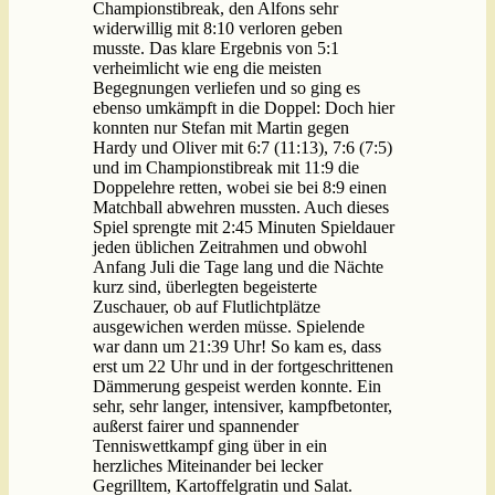
Championstibreak, den Alfons sehr
widerwillig mit 8:10 verloren geben
musste. Das klare Ergebnis von 5:1
verheimlicht wie eng die meisten
Begegnungen verliefen und so ging es
ebenso umkämpft in die Doppel: Doch hier
konnten nur Stefan mit Martin gegen
Hardy und Oliver mit 6:7 (11:13), 7:6 (7:5)
und im Championstibreak mit 11:9 die
Doppelehre retten, wobei sie bei 8:9 einen
Matchball abwehren mussten. Auch dieses
Spiel sprengte mit 2:45 Minuten Spieldauer
jeden üblichen Zeitrahmen und obwohl
Anfang Juli die Tage lang und die Nächte
kurz sind, überlegten begeisterte
Zuschauer, ob auf Flutlichtplätze
ausgewichen werden müsse. Spielende
war dann um 21:39 Uhr! So kam es, dass
erst um 22 Uhr und in der fortgeschrittenen
Dämmerung gespeist werden konnte. Ein
sehr, sehr langer, intensiver, kampfbetonter,
außerst fairer und spannender
Tenniswettkampf ging über in ein
herzliches Miteinander bei lecker
Gegrilltem, Kartoffelgratin und Salat.