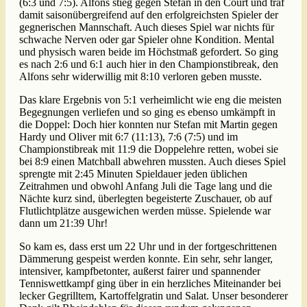
(6:3 und 7:5). Alfons stieg gegen Stefan in den Court und traf
damit saisonübergreifend auf den erfolgreichsten Spieler der
gegnerischen Mannschaft. Auch dieses Spiel war nichts für
schwache Nerven oder gar Spieler ohne Kondition. Mental
und physisch waren beide im Höchstmaß gefordert. So ging
es nach 2:6 und 6:1 auch hier in den Championstibreak, den
Alfons sehr widerwillig mit 8:10 verloren geben musste.
Das klare Ergebnis von 5:1 verheimlicht wie eng die meisten
Begegnungen verliefen und so ging es ebenso umkämpft in
die Doppel: Doch hier konnten nur Stefan mit Martin gegen
Hardy und Oliver mit 6:7 (11:13), 7:6 (7:5) und im
Championstibreak mit 11:9 die Doppelehre retten, wobei sie
bei 8:9 einen Matchball abwehren mussten. Auch dieses Spiel
sprengte mit 2:45 Minuten Spieldauer jeden üblichen
Zeitrahmen und obwohl Anfang Juli die Tage lang und die
Nächte kurz sind, überlegten begeisterte Zuschauer, ob auf
Flutlichtplätze ausgewichen werden müsse. Spielende war
dann um 21:39 Uhr!
So kam es, dass erst um 22 Uhr und in der fortgeschrittenen
Dämmerung gespeist werden konnte. Ein sehr, sehr langer,
intensiver, kampfbetonter, außerst fairer und spannender
Tenniswettkampf ging über in ein herzliches Miteinander bei
lecker Gegrilltem, Kartoffelgratin und Salat. Unser besonderer