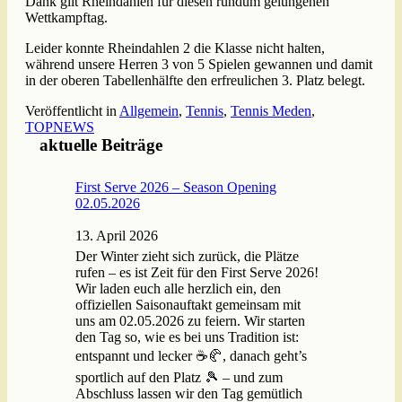
Dank gilt Rheindahlen für diesen rundum gelungenen
Wettkampftag.
Leider konnte Rheindahlen 2 die Klasse nicht halten,
während unsere Herren 3 von 5 Spielen gewannen und damit
in der oberen Tabellenhälfte den erfreulichen 3. Platz belegt.
Veröffentlicht in
Allgemein
,
Tennis
,
Tennis Meden
,
TOPNEWS
aktuelle Beiträge
First Serve 2026 – Season Opening
02.05.2026
13. April 2026
Der Winter zieht sich zurück, die Plätze
rufen – es ist Zeit für den First Serve 2026!
Wir laden euch alle herzlich ein, den
offiziellen Saisonauftakt gemeinsam mit
uns am 02.05.2026 zu feiern. Wir starten
den Tag so, wie es bei uns Tradition ist:
entspannt und lecker ☕🥐, danach geht’s
sportlich auf den Platz 🎾 – und zum
Abschluss lassen wir den Tag gemütlich