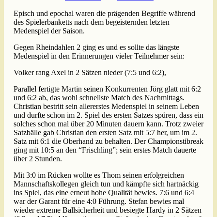
Episch und epochal waren die prägenden Begriffe während
des Spielerbanketts nach dem begeisternden letzten
Medenspiel der Saison.
Gegen Rheindahlen 2 ging es und es sollte das längste
Medenspiel in den Erinnerungen vieler Teilnehmer sein:
Volker rang Axel in 2 Sätzen nieder (7:5 und 6:2),
Parallel fertigte Martin seinen Konkurrenten Jörg glatt mit 6:2
und 6:2 ab, das wohl schnellste Match des Nachmittags.
Christian bestritt sein allererstes Medenspiel in seinem Leben
und durfte schon im 2. Spiel des ersten Satzes spüren, dass ein
solches schon mal über 20 Minuten dauern kann. Trotz zweier
Satzbälle gab Christian den ersten Satz mit 5:7 her, um im 2.
Satz mit 6:1 die Oberhand zu behalten. Der Championstibreak
ging mit 10:5 an den “Frischling”; sein erstes Match dauerte
über 2 Stunden.
Mit 3:0 im Rücken wollte es Thom seinen erfolgreichen
Mannschaftskollegen gleich tun und kämpfte sich hartnäckig
ins Spiel, das eine erneut hohe Qualität bewies. 7:6 und 6:4
war der Garant für eine 4:0 Führung. Stefan bewies mal
wieder extreme Ballsicherheit und besiegte Hardy in 2 Sätzen