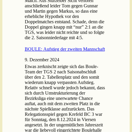
Match. Aus Stürzelber Sicht verloren
anschließend leider Tom gegen Gunnar
und Martin gegen Markus, so dass eine
erhebliche Hypothek vor den
Doppelmatches entstand. Schade, denn die
Doppel gingen knapp mit “nur” 2:1 an die
TGS, was leider nicht reichte und so folgte
die 2. Saisonniederlage mit 4:5.
BOULE: Aufstieg der zweiten Mannschaft
9. Dezember 2024
Etwas zerknischt zeigte sich das Boule-
Team der TGS 2 nach Saisonabschluß
über den 2. Tabellenplatz und den somit
wiederum knapp verpassten Aufstieg.
Relativ schnell wurde jedoch bekannt, dass
sich durch Umstrukturierung der
Bezirksliga eine unerwartete Chance
auftat, auch mit dem zweiten Platz in die
nächste Spielklasse aufzurücken. Das
Relegationsspiel gegen Krefeld BC 3 war
für Sonntag, den 8.12.2024 in Viersen
angesetzt. In der ungemütlichen Jahreszeit
war die liebevoll eingerichtete Boulehalle