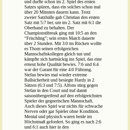
und durfte schon im 2. Spiel des ersten
Satzes spüren, dass ein solches schon mal
über 20 Minuten dauern kann. Trotz
zweier Satzbälle gab Christian den ersten
Satz mit 5:7 her, um im 2. Satz mit 6:1 die
Oberhand zu behalten. Der
Championstibreak ging mit 10:5 an den
“Frischling”; sein erstes Match dauerte
über 2 Stunden. Mit 3:0 im Rücken wollte
es Thom seinen erfolgreichen
Mannschaftskollegen gleich tun und
kämpfte sich hartnäckig ins Spiel, das eine
erneut hohe Qualität bewies. 7:6 und 6:4
war der Garant für eine 4:0 Führung.
Stefan bewies mal wieder extreme
Ballsicherheit und besiegte Hardy in 2
Sätzen (6:3 und 7:5). Alfons stieg gegen
Stefan in den Court und traf damit
saisonübergreifend auf den erfolgreichsten
Spieler der gegnerischen Mannschaft.
Auch dieses Spiel war nichts für schwache
Nerven oder gar Spieler ohne Kondition.
Mental und physisch waren beide im
Höchstmaß gefordert. So ging es nach 2:6
und 6:1 auch hier in den