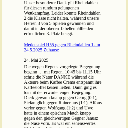
Unser besonderer Dank gilt Rheindahlen
für diesen rundum gelungenen
Wettkampftag. Leider konnte Rheindahlen
2 die Klasse nicht halten, während unsere
Herren 3 von 5 Spielen gewannen und
damit in der oberen Tabellenhälfte den
erfreulichen 3. Platz belegt.
Medenspiel H55 gegen Rheindahlen 1 am
24.5.2025 Zuhause
24. Mai 2025
Die wegen Regens vorgelegte Begegnung
begann … mit Regen. 10.45 bis 11.15 Uhr
schrie die Natur DANKE während die
Akteure beim Kaffee Crema entspannt ihre
Kaffeelöffel keisen ließen. Dann ging es
los mit der erwartet engen Begegung:
Dierk gewann knapp gegen Georg (0:1),
Stefan glich gegen Rainer aus (1:1), Alfons
verlor gegen Wolfgang (1:2) und Uwe
hatte in einem epischen Match knapp
gegen den gleichwertigen Gegner Janusz
die Nase vorn. Es war ein sehenswertes