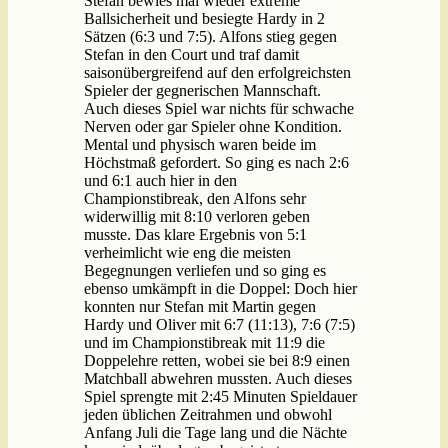
Stefan bewies mal wieder extreme
Ballsicherheit und besiegte Hardy in 2
Sätzen (6:3 und 7:5). Alfons stieg gegen
Stefan in den Court und traf damit
saisonübergreifend auf den erfolgreichsten
Spieler der gegnerischen Mannschaft.
Auch dieses Spiel war nichts für schwache
Nerven oder gar Spieler ohne Kondition.
Mental und physisch waren beide im
Höchstmaß gefordert. So ging es nach 2:6
und 6:1 auch hier in den
Championstibreak, den Alfons sehr
widerwillig mit 8:10 verloren geben
musste. Das klare Ergebnis von 5:1
verheimlicht wie eng die meisten
Begegnungen verliefen und so ging es
ebenso umkämpft in die Doppel: Doch hier
konnten nur Stefan mit Martin gegen
Hardy und Oliver mit 6:7 (11:13), 7:6 (7:5)
und im Championstibreak mit 11:9 die
Doppelehre retten, wobei sie bei 8:9 einen
Matchball abwehren mussten. Auch dieses
Spiel sprengte mit 2:45 Minuten Spieldauer
jeden üblichen Zeitrahmen und obwohl
Anfang Juli die Tage lang und die Nächte