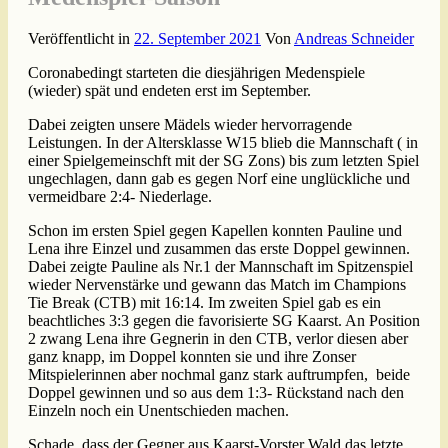
Veröffentlicht in
22. September 2021
Von
Andreas Schneider
Coronabedingt starteten die diesjährigen Medenspiele
(wieder) spät und endeten erst im September.
Dabei zeigten unsere Mädels wieder hervorragende
Leistungen. In der Altersklasse W15 blieb die Mannschaft ( in
einer Spielgemeinschft mit der SG Zons) bis zum letzten Spiel
ungechlagen, dann gab es gegen Norf eine unglückliche und
vermeidbare 2:4- Niederlage.
Schon im ersten Spiel gegen Kapellen konnten Pauline und
Lena ihre Einzel und zusammen das erste Doppel gewinnen.
Dabei zeigte Pauline als Nr.1 der Mannschaft im Spitzenspiel
wieder Nervenstärke und gewann das Match im Champions
Tie Break (CTB) mit 16:14. Im zweiten Spiel gab es ein
beachtliches 3:3 gegen die favorisierte SG Kaarst. An Position
2 zwang Lena ihre Gegnerin in den CTB, verlor diesen aber
ganz knapp, im Doppel konnten sie und ihre Zonser
Mitspielerinnen aber nochmal ganz stark auftrumpfen, beide
Doppel gewinnen und so aus dem 1:3- Rückstand nach den
Einzeln noch ein Unentschieden machen.
Schade, dass der Gegner aus Kaarst-Vorster Wald das letzte