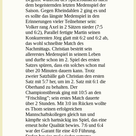
dem begeisternden letzten Medenspiel der
Saison. Gegen Rheindahlen 2 ging es und
es sollte das längste Medenspiel in den
Erinnerungen vieler Teilnehmer sein:
Volker rang Axel in 2 Sätzen nieder (7:5
und 6:2), Parallel fertigte Martin seinen
Konkurrenten Jörg glatt mit 6:2 und 6:2 ab,
das wohl schnellste Match des
Nachmittags. Christian bestritt sein
allererstes Medenspiel in seinem Leben
und durfte schon im 2. Spiel des ersten
Satzes spüren, dass ein solches schon mal
über 20 Minuten dauern kann. Trotz
zweier Satzbälle gab Christian den ersten
Satz mit 5:7 her, um im 2. Satz mit 6:1 die
Oberhand zu behalten. Der
Championstibreak ging mit 10:5 an den
“Frischling”; sein erstes Match dauerte
über 2 Stunden. Mit 3:0 im Rücken wollte
es Thom seinen erfolgreichen
Mannschaftskollegen gleich tun und
kämpfte sich hartnäckig ins Spiel, das eine
erneut hohe Qualität bewies. 7:6 und 6:4
war der Garant für eine 4:0 Führung.