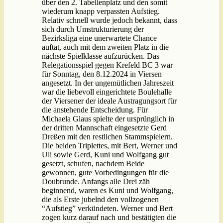
über den 2. Tabellenplatz und den somit
wiederum knapp verpassten Aufstieg.
Relativ schnell wurde jedoch bekannt, dass
sich durch Umstrukturierung der
Bezirksliga eine unerwartete Chance
auftat, auch mit dem zweiten Platz in die
nächste Spielklasse aufzurücken. Das
Relegationsspiel gegen Krefeld BC 3 war
für Sonntag, den 8.12.2024 in Viersen
angesetzt. In der ungemütlichen Jahreszeit
war die liebevoll eingerichtete Boulehalle
der Viersener der ideale Austragungsort für
die anstehende Entscheidung. Für
Michaela Glaus spielte der ursprünglich in
der dritten Mannschaft eingesetzte Gerd
Dreßen mit den restlichen Stammspielern.
Die beiden Triplettes, mit Bert, Werner und
Uli sowie Gerd, Kuni und Wolfgang gut
gesetzt, schufen, nachdem Beide
gewonnen, gute Vorbedingungen für die
Doubrunde. Anfangs alle Drei zäh
beginnend, waren es Kuni und Wolfgang,
die als Erste jubelnd den vollzogenen
“Aufstieg” verkündeten. Werner und Bert
zogen kurz darauf nach und bestätigten die