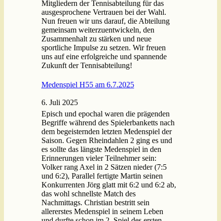
Mitgliedern der Tennisabteilung für das
ausgesprochene Vertrauen bei der Wahl.
Nun freuen wir uns darauf, die Abteilung
gemeinsam weiterzuentwickeln, den
Zusammenhalt zu stärken und neue
sportliche Impulse zu setzen. Wir freuen
uns auf eine erfolgreiche und spannende
Zukunft der Tennisabteilung!
Medenspiel H55 am 6.7.2025
6. Juli 2025
Episch und epochal waren die prägenden
Begriffe während des Spielerbanketts nach
dem begeisternden letzten Medenspiel der
Saison. Gegen Rheindahlen 2 ging es und
es sollte das längste Medenspiel in den
Erinnerungen vieler Teilnehmer sein:
Volker rang Axel in 2 Sätzen nieder (7:5
und 6:2), Parallel fertigte Martin seinen
Konkurrenten Jörg glatt mit 6:2 und 6:2 ab,
das wohl schnellste Match des
Nachmittags. Christian bestritt sein
allererstes Medenspiel in seinem Leben
und durfte schon im 2. Spiel des ersten