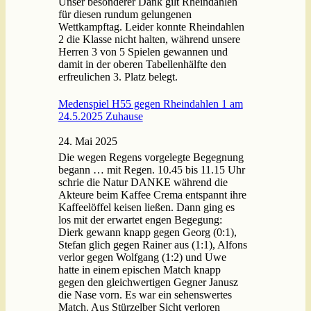
Unser besonderer Dank gilt Rheindahlen
für diesen rundum gelungenen
Wettkampftag. Leider konnte Rheindahlen
2 die Klasse nicht halten, während unsere
Herren 3 von 5 Spielen gewannen und
damit in der oberen Tabellenhälfte den
erfreulichen 3. Platz belegt.
Medenspiel H55 gegen Rheindahlen 1 am
24.5.2025 Zuhause
24. Mai 2025
Die wegen Regens vorgelegte Begegnung
begann … mit Regen. 10.45 bis 11.15 Uhr
schrie die Natur DANKE während die
Akteure beim Kaffee Crema entspannt ihre
Kaffeelöffel keisen ließen. Dann ging es
los mit der erwartet engen Begegung:
Dierk gewann knapp gegen Georg (0:1),
Stefan glich gegen Rainer aus (1:1), Alfons
verlor gegen Wolfgang (1:2) und Uwe
hatte in einem epischen Match knapp
gegen den gleichwertigen Gegner Janusz
die Nase vorn. Es war ein sehenswertes
Match. Aus Stürzelber Sicht verloren