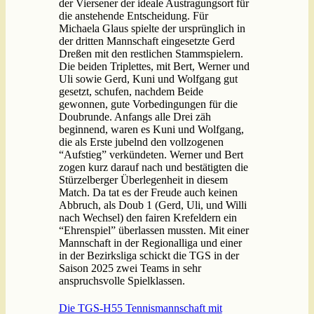
der Viersener der ideale Austragungsort für
die anstehende Entscheidung. Für
Michaela Glaus spielte der ursprünglich in
der dritten Mannschaft eingesetzte Gerd
Dreßen mit den restlichen Stammspielern.
Die beiden Triplettes, mit Bert, Werner und
Uli sowie Gerd, Kuni und Wolfgang gut
gesetzt, schufen, nachdem Beide
gewonnen, gute Vorbedingungen für die
Doubrunde. Anfangs alle Drei zäh
beginnend, waren es Kuni und Wolfgang,
die als Erste jubelnd den vollzogenen
“Aufstieg” verkündeten. Werner und Bert
zogen kurz darauf nach und bestätigten die
Stürzelberger Überlegenheit in diesem
Match. Da tat es der Freude auch keinen
Abbruch, als Doub 1 (Gerd, Uli, und Willi
nach Wechsel) den fairen Krefeldern ein
“Ehrenspiel” überlassen mussten. Mit einer
Mannschaft in der Regionalliga und einer
in der Bezirksliga schickt die TGS in der
Saison 2025 zwei Teams in sehr
anspruchsvolle Spielklassen.
Die TGS-H55 Tennismannschaft mit