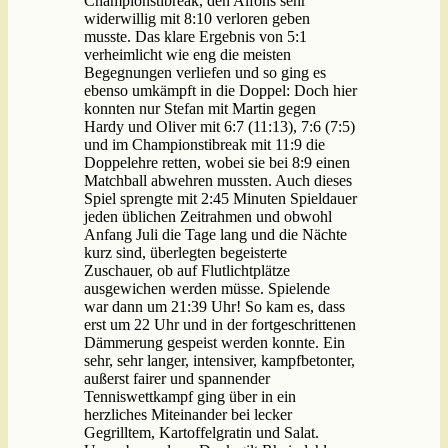
Championstibreak, den Alfons sehr
widerwillig mit 8:10 verloren geben
musste. Das klare Ergebnis von 5:1
verheimlicht wie eng die meisten
Begegnungen verliefen und so ging es
ebenso umkämpft in die Doppel: Doch hier
konnten nur Stefan mit Martin gegen
Hardy und Oliver mit 6:7 (11:13), 7:6 (7:5)
und im Championstibreak mit 11:9 die
Doppelehre retten, wobei sie bei 8:9 einen
Matchball abwehren mussten. Auch dieses
Spiel sprengte mit 2:45 Minuten Spieldauer
jeden üblichen Zeitrahmen und obwohl
Anfang Juli die Tage lang und die Nächte
kurz sind, überlegten begeisterte
Zuschauer, ob auf Flutlichtplätze
ausgewichen werden müsse. Spielende
war dann um 21:39 Uhr! So kam es, dass
erst um 22 Uhr und in der fortgeschrittenen
Dämmerung gespeist werden konnte. Ein
sehr, sehr langer, intensiver, kampfbetonter,
außerst fairer und spannender
Tenniswettkampf ging über in ein
herzliches Miteinander bei lecker
Gegrilltem, Kartoffelgratin und Salat.