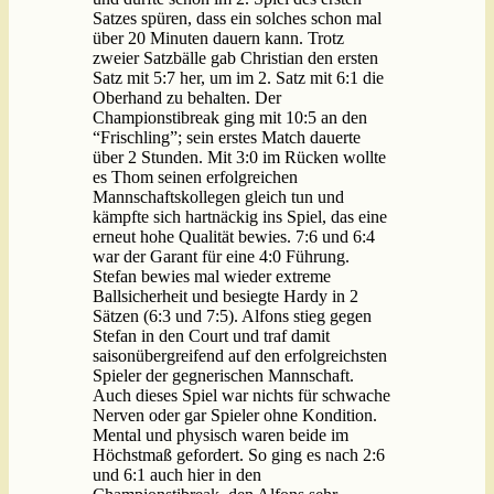
Satzes spüren, dass ein solches schon mal
über 20 Minuten dauern kann. Trotz
zweier Satzbälle gab Christian den ersten
Satz mit 5:7 her, um im 2. Satz mit 6:1 die
Oberhand zu behalten. Der
Championstibreak ging mit 10:5 an den
“Frischling”; sein erstes Match dauerte
über 2 Stunden. Mit 3:0 im Rücken wollte
es Thom seinen erfolgreichen
Mannschaftskollegen gleich tun und
kämpfte sich hartnäckig ins Spiel, das eine
erneut hohe Qualität bewies. 7:6 und 6:4
war der Garant für eine 4:0 Führung.
Stefan bewies mal wieder extreme
Ballsicherheit und besiegte Hardy in 2
Sätzen (6:3 und 7:5). Alfons stieg gegen
Stefan in den Court und traf damit
saisonübergreifend auf den erfolgreichsten
Spieler der gegnerischen Mannschaft.
Auch dieses Spiel war nichts für schwache
Nerven oder gar Spieler ohne Kondition.
Mental und physisch waren beide im
Höchstmaß gefordert. So ging es nach 2:6
und 6:1 auch hier in den